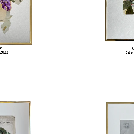
ne
 2022
24 x