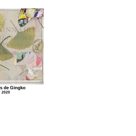
es de Gingko
2020