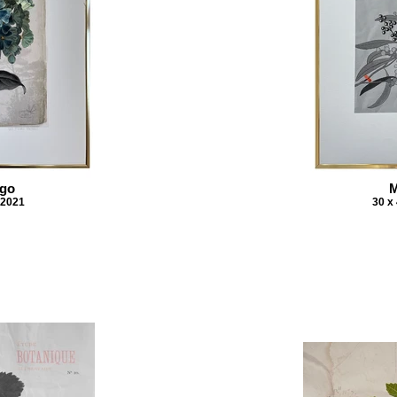
go
 2021
30 x