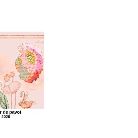
r de pavot
2020