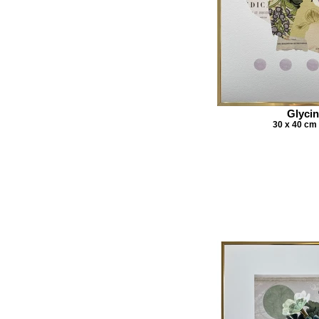
Glyci
30 x 40 cm