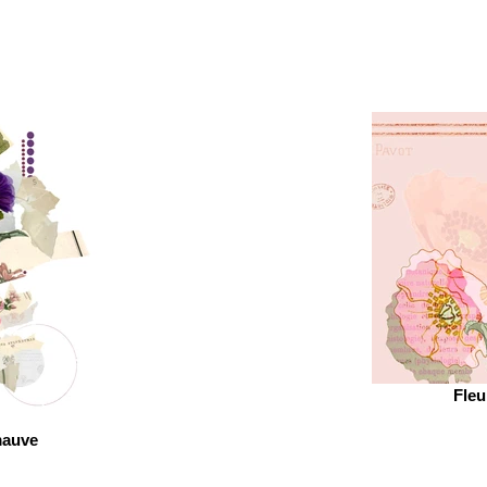
Fleu
mauve